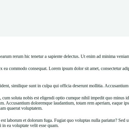
 earum rerum hic tenetur a sapiente delectus. Ut enim ad minima veniam
 ex ea commodo consequat. Lorem ipsum dolor sit amet, consectetur adipis
ident, similique sunt in culpa qui officia deserunt mollitia. Accusanti
re, cum soluta nobis est eligendi optio cumque nihil impedit quo minus
uam. Accusantium doloremque laudantium, totam rem aperiam, eaque ipsa 
uam quaerat voluptatem.
st laborum et dolorum fuga. Fugiat quo voluptas nulla pariatur? Sed ut p
in ea voluptate velit esse quam.