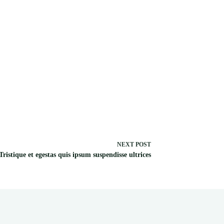
NEXT
POST
Tristique et egestas quis ipsum suspendisse ultrices