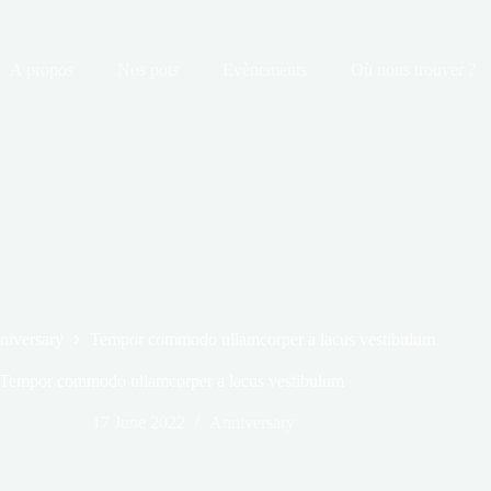
A propos
Nos pots
Evènements
Où nous trouver ?
niversary
Tempor commodo ullamcorper a lacus vestibulum
Tempor commodo ullamcorper a lacus vestibulum
17 June 2022
Anniversary